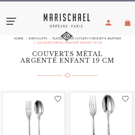
Skip
to
content
YOU
HOME
BIRTH GIFTS
PLATED SILVER CUTLERY FOR BIRTH, BAPTISM
ARE
COUVERTS MÉTAL ARGENTÉ ENFANT 19 CM
HERE:
COUVERTS MÉTAL
ARGENTÉ ENFANT 19 CM