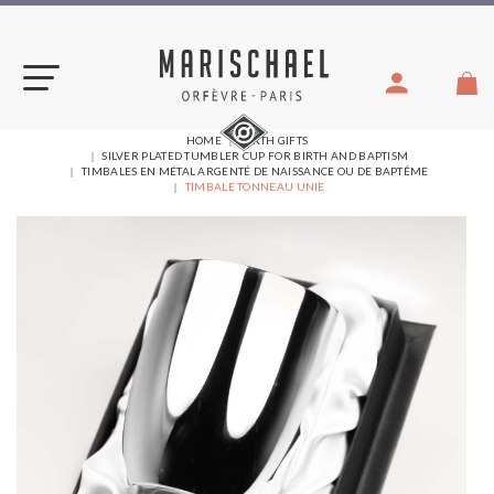
Skip
to
content
YOU
HOME
BIRTH GIFTS
ARE
SILVER PLATED TUMBLER CUP FOR BIRTH AND BAPTISM
HERE:
TIMBALES EN MÉTAL ARGENTÉ DE NAISSANCE OU DE BAPTÊME
TIMBALE TONNEAU UNIE