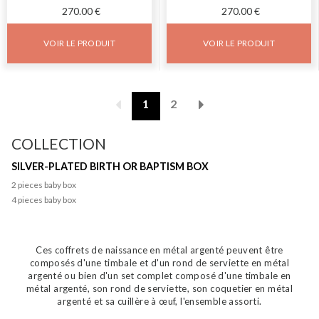
270.00 €
270.00 €
VOIR LE PRODUIT
VOIR LE PRODUIT
Pagination
1
2
COLLECTION
SILVER-PLATED BIRTH OR BAPTISM BOX
2 pieces baby box
4 pieces baby box
Ces coffrets de naissance en métal argenté peuvent être
composés d'une timbale et d'un rond de serviette en métal
argenté ou bien d'un set complet composé d'une timbale en
métal argenté, son rond de serviette, son coquetier en métal
argenté et sa cuillère à œuf, l'ensemble assorti.