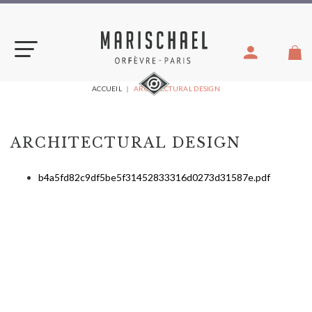
Aller
au
contenu
VOUS
ACCUEIL
ARCHITECTURAL DESIGN
ÊTES
ICI :
ARCHITECTURAL DESIGN
b4a5fd82c9df5be5f31452833316d0273d31587e.pdf