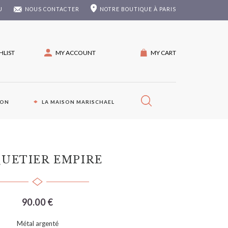
U
NOUS CONTACTER
NOTRE
BOUTIQUE À PARIS
HLIST
MY ACCOUNT
MY CART
ION
LA MAISON MARISCHAEL
UETIER EMPIRE
90.00 €
Métal argenté