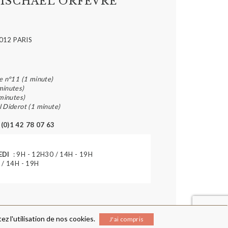
ISCHAEL ORFÈVRE
012 PARIS
e n°11 (1 minute)
minutes)
 minutes)
l Diderot (1 minute)
 (0)1 42 78 07 63
EDI
: 9H - 12H30 / 14H - 19H
 / 14H - 19H
z l'utilisation de nos cookies.
J'ai compris