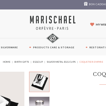
BON CADEA
MY WIS
E SILVERWARE
PRODUCTS CARE & STORAGE
RESTORAT
YOU
HOME
BIRTH GIFTS
EGGCUP
SILVER METAL EGG CUPS
COQUETIER EMPIRE
ARE
HERE:
COQ