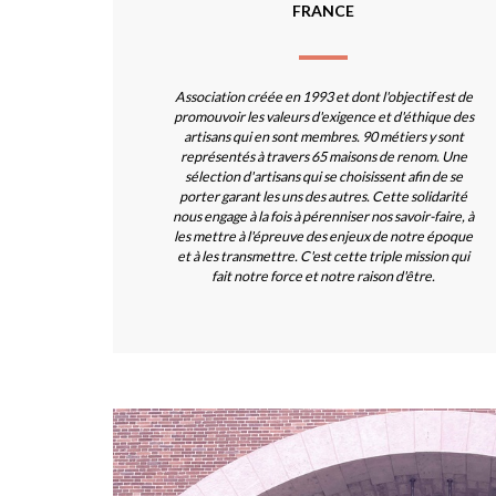
FRANCE
Association créée en 1993 et dont l'objectif est de
promouvoir les valeurs d'exigence et d'éthique des
artisans qui en sont membres. 90 métiers y sont
représentés à travers 65 maisons de renom. Une
sélection d'artisans qui se choisissent afin de se
porter garant les uns des autres. Cette solidarité
nous engage à la fois à pérenniser nos savoir-faire, à
les mettre à l'épreuve des enjeux de notre époque
et à les transmettre. C'est cette triple mission qui
fait notre force et notre raison d'être.