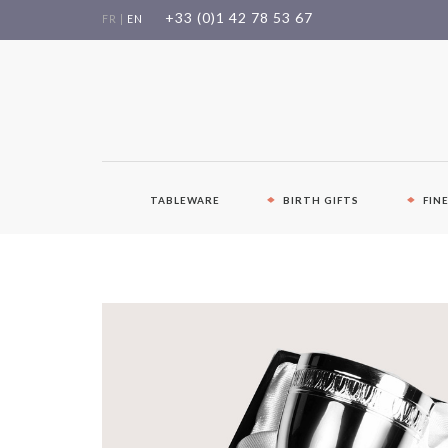
Skip
+33 (0)1 42 78 53 67
FR
|
EN
to
content
TABLEWARE
BIRTH GIFTS
FIN