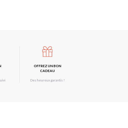
N
OFFREZ UN BON
CADEAU
uivi
Des heureux garantis !