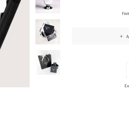
Fini
A
Ex