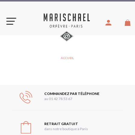
Aller
au
contenu
VOUS
ACCUEIL
ÊTES
ICI :
COMMANDEZ PAR TÉLÉPHONE
au 01 42 78 53 67
RETRAIT GRATUIT
dans notre boutique à Paris