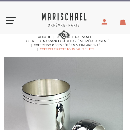
Aller
au
contenu
VOUS
ACCUEIL
CADEAUX DE NAISSANCE
ÊTES
COFFRET DE NAISSANCE OU DE BAPTÊME MÉTAL ARGENTÉ
ICI :
COFFRETS 2 PIÈCES BÉBÉ EN MÉTAL ARGENTÉ
COFFRET 2 PIÈCES TONNEAU 2 FILETS