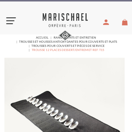
Aller
au
contenu
VOUS
ACCUEIL
RANGEMENTS ET ENTRETIEN
ÊTES
TROUSSES ET HOUSSES ANTIOXYDANTES POUR COUVERTS ET PLATS
ICI :
TROUSSES POUR COUVERTS ET PIÈCES DE SERVICE
TROUSSE 12 PLACES DESSERT/ENTREMET REF:T15