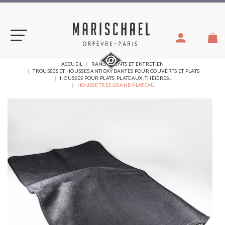
Aller
au
contenu
VOUS
ACCUEIL
RANGEMENTS ET ENTRETIEN
ÊTES
TROUSSES ET HOUSSES ANTIOXYDANTES POUR COUVERTS ET PLATS
ICI :
HOUSSES POUR PLATS, PLATEAUX, THÉIÈRES...
HOUSSE TRÈS GRAND PLATEAU