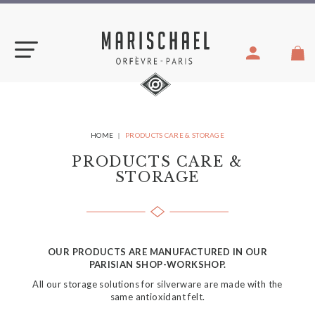
Skip
to
content
YOU
HOME
PRODUCTS CARE & STORAGE
ARE
HERE:
PRODUCTS CARE &
STORAGE
OUR PRODUCTS ARE MANUFACTURED IN OUR
PARISIAN SHOP-WORKSHOP.
All our storage solutions for silverware are made with the
same antioxidant felt.