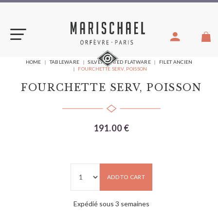
Skip
to
content
YOU
HOME
TABLEWARE
SILVER PLATED FLATWARE
FILET ANCIEN
ARE
FOURCHETTE SERV, POISSON
HERE:
FOURCHETTE SERV, POISSON
191.00 €
ADD TO CART
Expédié sous 3 semaines