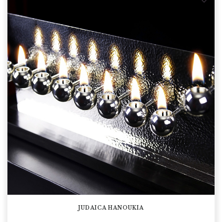
JUDAÏCA HANOUKÏA