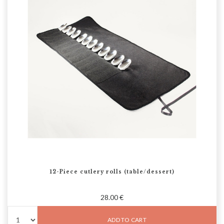
12-Piece cutlery rolls (table/dessert)
28.00 €
ADD TO CART