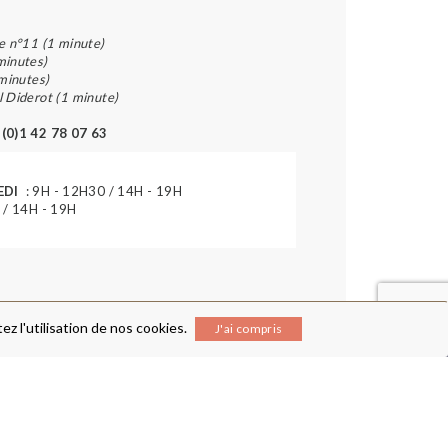
e n°11 (1 minute)
minutes)
 minutes)
l Diderot (1 minute)
 (0)1 42 78 07 63
EDI
: 9H - 12H30 / 14H - 19H
 / 14H - 19H
z l'utilisation de nos cookies.
J'ai compris
RECEVEZ NOTRE NEWSLETTER