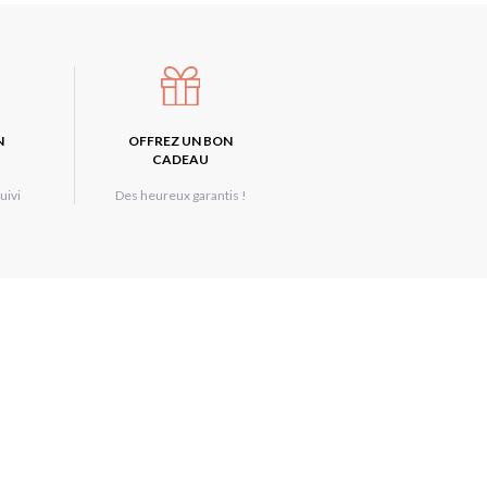
N
OFFREZ UN BON
CADEAU
uivi
Des heureux garantis !