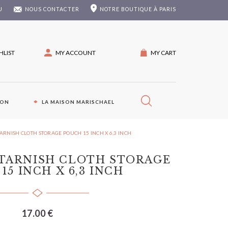
U
NOUS CONTACTER
NOTRE
BOUTIQUE À PARIS
HLIST
MY ACCOUNT
MY CART
ION
LA MAISON MARISCHAEL
-TARNISH CLOTH STORAGE POUCH 15 INCH X 6,3 INCH
-TARNISH CLOTH STORAGE
15 INCH X 6,3 INCH
17.00 €