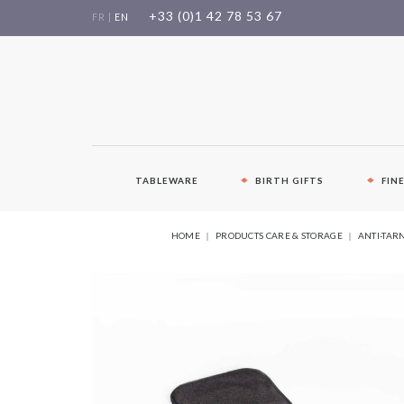
Skip
+33 (0)1 42 78 53 67
FR
|
EN
to
content
TABLEWARE
BIRTH GIFTS
FIN
HOME
PRODUCTS CARE & STORAGE
ANTI-TAR